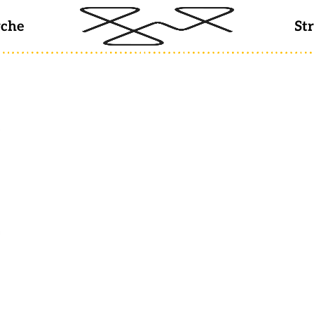
rche
St