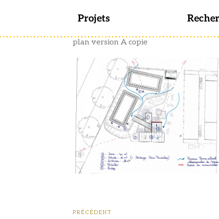
Projets
Reche
plan version A copie
PRÉCÉDENT