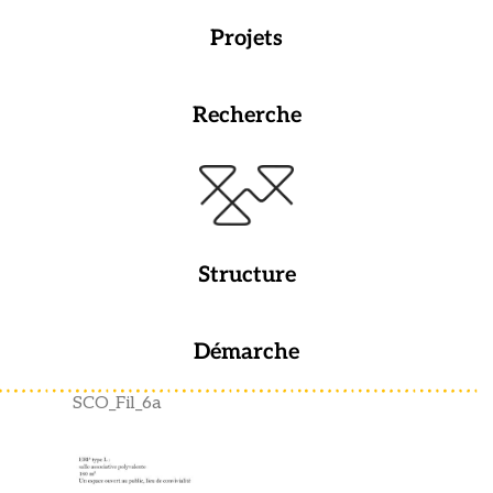
Projets
Recherche
Structure
Démarche
SCO_Fil_6a