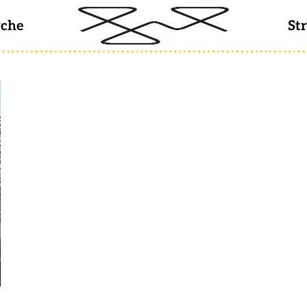
rche
St