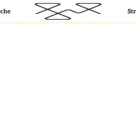
rche
St