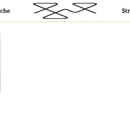
rche
St