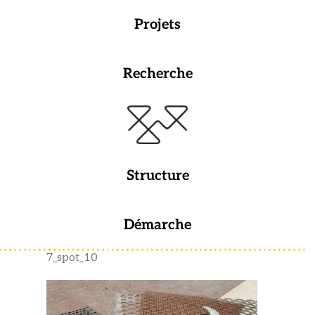
Projets
Recherche
Structure
Démarche
7_spot_10