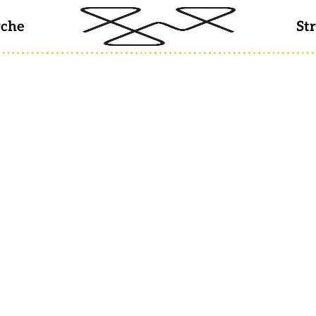
rche
St