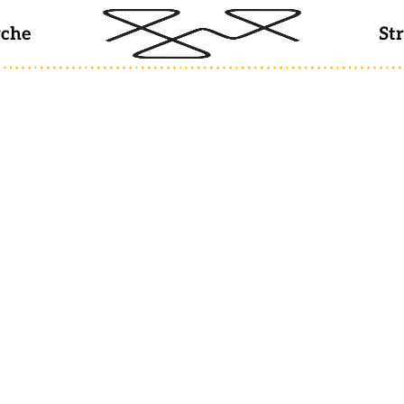
rche
St