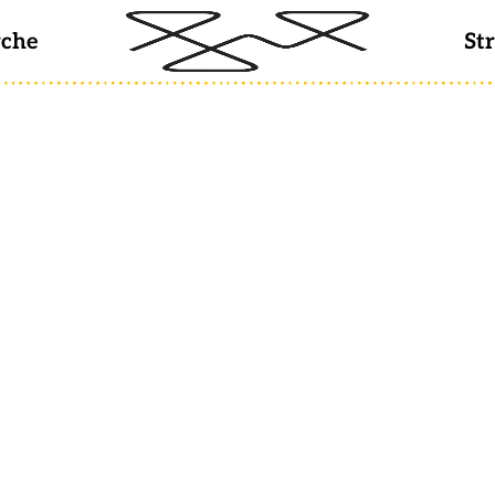
rche
St